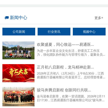
新闻中心
更多+
公司新闻
行业资讯
视频中心
欢聚盛夏，同心致远——易通医…
为进一步丰富企业文化生活，舒缓员工工作压
力，强化团队协作能力与管理引领力，凝聚全员
向心力，全力冲刺下半年…
正月初八启新程，龙马精神赴新…
2026年正月初八（2月24日）上午8点30分，江西
易通医疗器械有限公司喜迎开工。总经理曾维著
亲手为全体员工送上开…
骏马奔腾启新程 创新同行共联…
金马迎春启新章，欢聚一堂话团圆。2026年2月11
日17:30，江西易通医疗器械有限公司以“骏马奔
腾，创新同行——2…