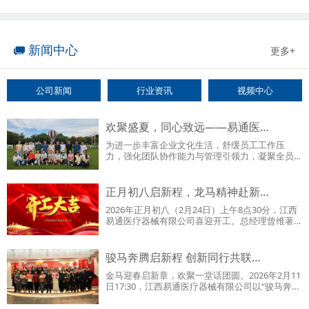
新闻中心
更多+
公司新闻
行业资讯
视频中心
欢聚盛夏，同心致远——易通医…
为进一步丰富企业文化生活，舒缓员工工作压
力，强化团队协作能力与管理引领力，凝聚全员
向心力，全力冲刺下半年…
正月初八启新程，龙马精神赴新…
2026年正月初八（2月24日）上午8点30分，江西
易通医疗器械有限公司喜迎开工。总经理曾维著
亲手为全体员工送上开…
骏马奔腾启新程 创新同行共联…
金马迎春启新章，欢聚一堂话团圆。2026年2月11
日17:30，江西易通医疗器械有限公司以“骏马奔
腾，创新同行——2…