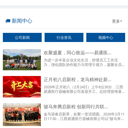
新闻中心
更多+
公司新闻
行业资讯
视频中心
欢聚盛夏，同心致远——易通医…
为进一步丰富企业文化生活，舒缓员工工作压
力，强化团队协作能力与管理引领力，凝聚全员
向心力，全力冲刺下半年…
正月初八启新程，龙马精神赴新…
2026年正月初八（2月24日）上午8点30分，江西
易通医疗器械有限公司喜迎开工。总经理曾维著
亲手为全体员工送上开…
骏马奔腾启新程 创新同行共联…
金马迎春启新章，欢聚一堂话团圆。2026年2月11
日17:30，江西易通医疗器械有限公司以“骏马奔
腾，创新同行——2…