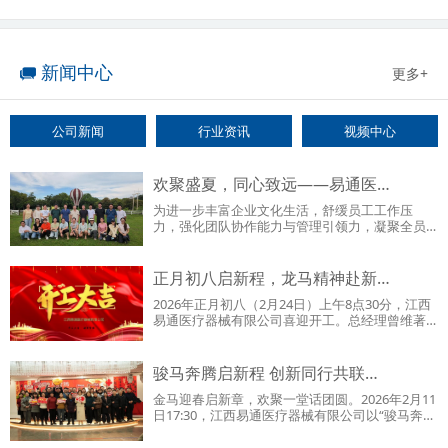
新闻中心
更多+
公司新闻
行业资讯
视频中心
欢聚盛夏，同心致远——易通医…
为进一步丰富企业文化生活，舒缓员工工作压
力，强化团队协作能力与管理引领力，凝聚全员
向心力，全力冲刺下半年…
正月初八启新程，龙马精神赴新…
2026年正月初八（2月24日）上午8点30分，江西
易通医疗器械有限公司喜迎开工。总经理曾维著
亲手为全体员工送上开…
骏马奔腾启新程 创新同行共联…
金马迎春启新章，欢聚一堂话团圆。2026年2月11
日17:30，江西易通医疗器械有限公司以“骏马奔
腾，创新同行——2…